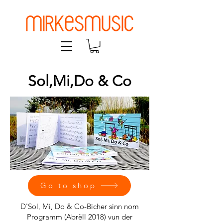
Sol,Mi,Do & Co
Go to shop
D'Sol, Mi, Do & Co-Bicher sinn nom
Programm (Abrëll 2018) vun der