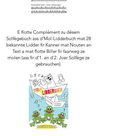
E flotte Complément zu dësem
Solfègebuch ass d’Mol-Lidderbuch mat 28
bekannte Lidder fir Kanner mat Nouten an
Text a mat flotte Biller fir faarweg ze
molen (ass fir d'1. an d'2. Joer Solfège ze
gebrauchen).