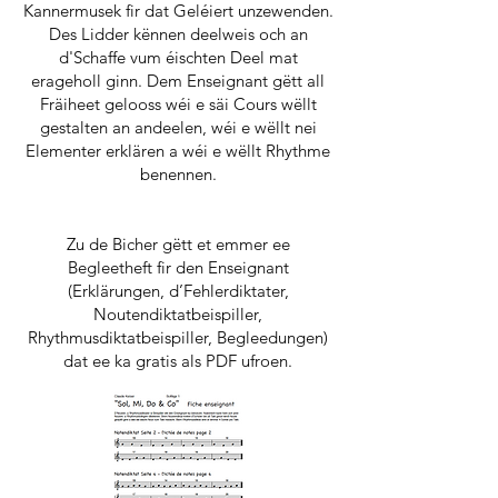
Kannermusek fir dat Geléiert unzewenden.
Des Lidder kënnen deelweis och an
d'Schaffe vum éischten Deel mat
erageholl ginn. Dem Enseignant gëtt all
Fräiheet gelooss wéi e säi Cours wëllt
gestalten an andeelen, wéi e wëllt nei
Elementer erklären a wéi e wëllt Rhythme
benennen.
Zu de Bicher gëtt et emmer ee
Begleetheft fir den Enseignant
(Erklärungen, d’Fehlerdiktater,
Noutendiktatbeispiller,
Rhythmusdiktatbeispiller, Begleedungen)
dat ee ka gratis als PDF ufroen.