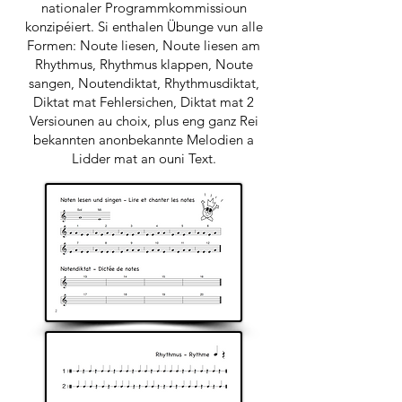
nationaler Programmkommissioun
konzipéiert. Si enthalen Übunge vun alle
Formen: Noute liesen, Noute liesen am
Rhythmus, Rhythmus klappen, Noute
sangen, Noutendiktat, Rhythmusdiktat,
Diktat mat Fehlersichen, Diktat mat 2
Versiounen au choix, plus eng ganz Rei
bekannten anonbekannte Melodien a
Lidder mat an ouni Text.