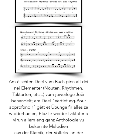
Am éischten Deel vum Buch ginn all déi
nei Elementer (Nouten, Rhythmen,
Taktarten, etc...) vum jeweilege Joër
behandelt; am Deel "Vertiefung-Pour
approfondir" gëtt et Übunge fir alles ze
widderhuelen, Plaz fir weider Diktater a
virun allem eng ganz Anthologie vu
bekannte Melodien
aus der Klassik, der Volleks- an der